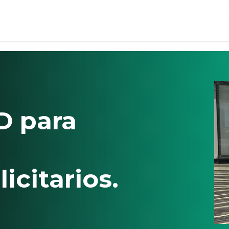
tos
Promociones
Nosotros
Contacto
D para
icitarios.