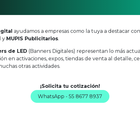
gital
ayudamos a empresas como la tuya a destacar co
d y
MUPIS Publicitarios
.
ers de LED
(Banners Digitales) representan lo más actua
ón en activaciones, expos, tiendas de venta al detalle, c
muchas otras actividades.
¡Solicita tu cotización!
WhatsApp - 55 8677 8937