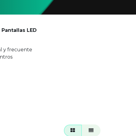
n
Pantallas LED
l y frecuente
entros