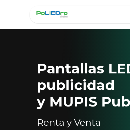
Ir al contenido
Inicio
Produc
Pantallas LE
publicidad
y MUPIS Publ
Renta y Venta