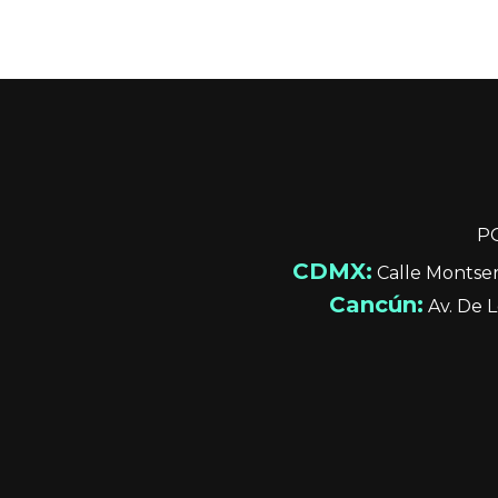
P
CDMX:
Calle Montserr
Cancún:
Av. De L